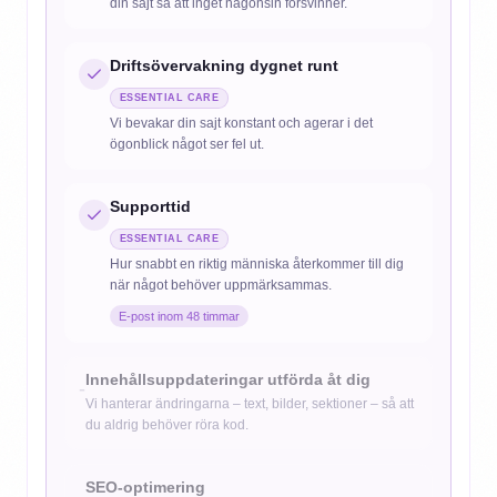
din sajt så att inget någonsin försvinner.
Driftsövervakning dygnet runt
ESSENTIAL
CARE
Vi bevakar din sajt konstant och agerar i det
ögonblick något ser fel ut.
Supporttid
ESSENTIAL
CARE
Hur snabbt en riktig människa återkommer till dig
när något behöver uppmärksammas.
E-post inom 48 timmar
Innehållsuppdateringar utförda åt dig
-
Vi hanterar ändringarna – text, bilder, sektioner – så att
du aldrig behöver röra kod.
SEO-optimering
-