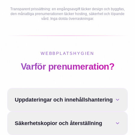
Transparent prissättning: en engångsavgift täcker design och byggfas,
den månatliga prenumerationen täcker hosting, säkerhet och löpande
vård. Inga dolda överraskningar.
WEBBPLATSHYGIEN
Varför prenumeration?
Uppdateringar och innehållshantering
Säkerhetskopior och återställning