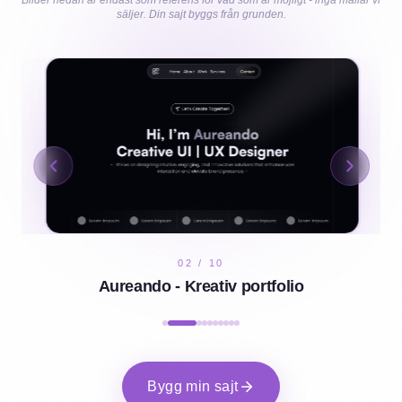
Bilder nedan är endast som referens för vad som är möjligt - inga mallar vi
säljer. Din sajt byggs från grunden.
02
/
10
Aureando - Kreativ portfolio
Bygg min sajt